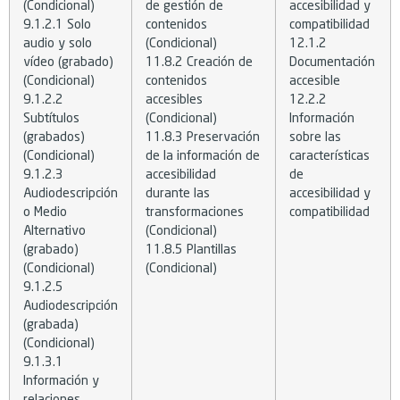
(Condicional)
de gestión de
accesibilidad y
9.1.2.1 Solo
contenidos
compatibilidad
audio y solo
(Condicional)
12.1.2
vídeo (grabado)
11.8.2 Creación de
Documentación
(Condicional)
contenidos
accesible
9.1.2.2
accesibles
12.2.2
Subtítulos
(Condicional)
Información
(grabados)
11.8.3 Preservación
sobre las
(Condicional)
de la información de
características
9.1.2.3
accesibilidad
de
Audiodescripción
durante las
accesibilidad y
o Medio
transformaciones
compatibilidad
Alternativo
(Condicional)
(grabado)
11.8.5 Plantillas
(Condicional)
(Condicional)
9.1.2.5
Audiodescripción
(grabada)
(Condicional)
9.1.3.1
Información y
relaciones