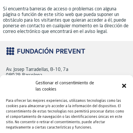
Si encuentra barreras de acceso o problemas con alguna
página o función de este sitio web que pueda suponer un
obstáculo para los visitantes que quieran acceder a él, puede
ponerse en contacto en cualquier momento en la dirección de
correo electrónico que encontrará en el aviso legal.
Av. Josep Tarradellas, 8-10, 7a
08029 Barcelona
Tel. 93 439 18 06
Gestionar el consentimiento de
las cookies
Para ofrecer las mejores experiencias, utilizamos tecnologías como las
C/ Cavanilles, 43, Bajo
cookies para almacenar y/o acceder a la información del dispositivo. El
28007 Madrid
consentimiento de estas tecnologías nos permitirá procesar datos como
Tel. 91 724 16 21
el comportamiento de navegación o las identificaciones únicas en este
sitio. No consentir o retirar el consentimiento, puede afectar
negativamente a ciertas características y funciones.
Todas las oficinas de Fundación Prevent son accesibles