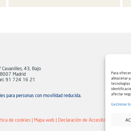
/ Cavanilles, 43, Bajo
Para ofrecer
8007 Madrid
almacenar y/
el. 91 724 16 21
tecnologías
identificaci
afectar nega
les para personas con movilidad reducida.
Gestionar lo
ítica de cookies
|
Mapa web
|
Declaración de Accesibilidad |
Quejas
AC