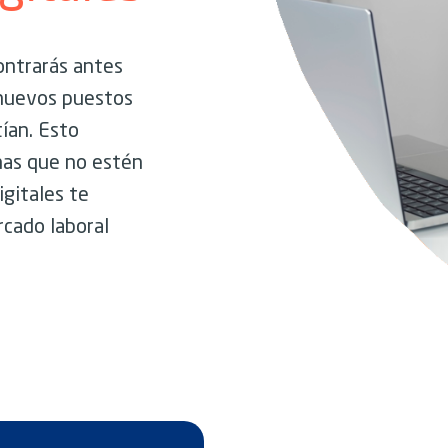
ontrarás antes
 nuevos puestos
tían. Esto
nas que no estén
gitales te
rcado laboral