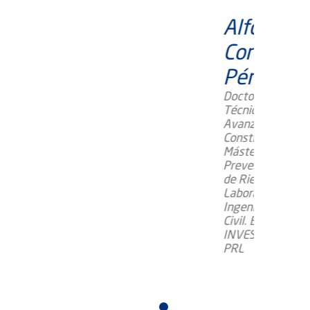
Alfonso
Cortés
Pérez
Doctor en
Técnicas
Avanzadas en
Construcción,
Máster en
Prevención
de Riesgos
Laborales e
Ingeniero
Civil. Becado
INVESTIGA
PRL