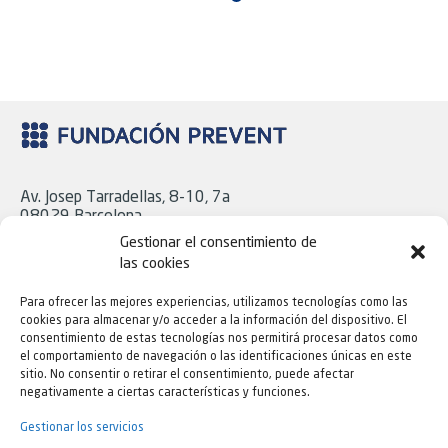
Av. Josep Tarradellas, 8-10, 7a
08029 Barcelona
Tel. 93 439 18 06
Gestionar el consentimiento de
las cookies
Para ofrecer las mejores experiencias, utilizamos tecnologías como las
C/ Cavanilles, 43, Bajo
cookies para almacenar y/o acceder a la información del dispositivo. El
28007 Madrid
consentimiento de estas tecnologías nos permitirá procesar datos como
Tel. 91 724 16 21
el comportamiento de navegación o las identificaciones únicas en este
sitio. No consentir o retirar el consentimiento, puede afectar
negativamente a ciertas características y funciones.
Todas las oficinas de Fundación Prevent son accesibles
para personas con movilidad reducida.
Gestionar los servicios