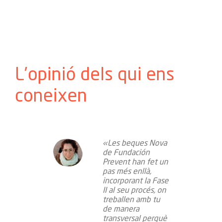
L’opinió dels qui ens
coneixen
«Les beques Nova
 i vull
de Fundación
Prevent han fet un
revent
pas més enllà,
incorporant la Fase
n mi
II al seu procés, on
ou lloc
treballen amb tu
La meva
de manera
o ha
transversal perquè