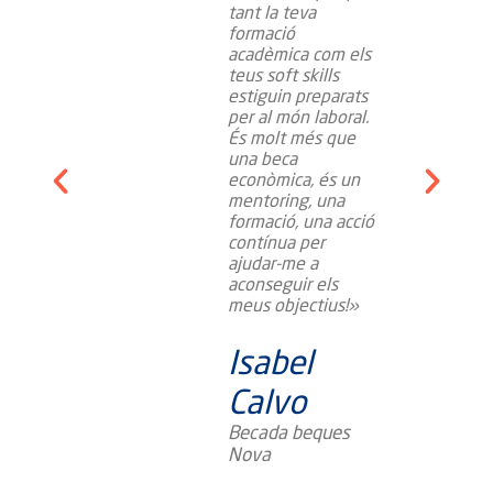
p
tant la teva
viar-
formació
de
acadèmica com els
teus soft skills
a que
estiguin preparats
or amb
per al món laboral.
.
És molt més que
una beca
racte
econòmica, és un
.»
mentoring, una
formació, una acció
contínua per
l
ajudar-me a
aconseguir els
meus objectius!»
en el
Isabel
ació
Calvo
Becada beques
Nova