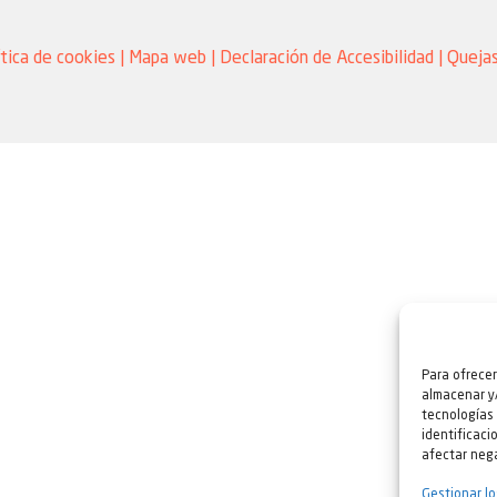
ítica de cookies
|
Mapa web
|
Declaración de Accesibilidad |
Quejas
Para ofrecer
almacenar y/
tecnologías
identificaci
afectar nega
Gestionar lo