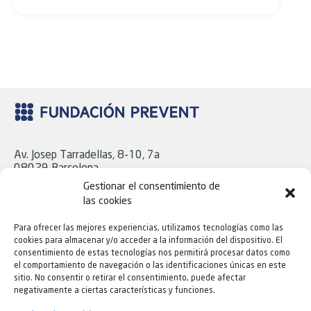
Av. Josep Tarradellas, 8-10, 7a
08029 Barcelona
Tel. 93 439 18 06
Gestionar el consentimiento de
las cookies
Para ofrecer las mejores experiencias, utilizamos tecnologías como las
C/ Cavanilles, 43, Bajo
cookies para almacenar y/o acceder a la información del dispositivo. El
28007 Madrid
consentimiento de estas tecnologías nos permitirá procesar datos como
Tel. 91 724 16 21
el comportamiento de navegación o las identificaciones únicas en este
sitio. No consentir o retirar el consentimiento, puede afectar
negativamente a ciertas características y funciones.
Todas las oficinas de Fundación Prevent son accesibles