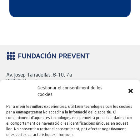
Av. Josep Tarradellas, 8-10, 7a
08029 Barcelona
Tel. 93 439 18 06
Gestionar el consentiment de les
cookies
Per a oferir les millors experiències, utilitzem tecnologies com les cookies
C/ Cavanilles, 43, Baix
per a emmagatzemar i/o accedir a la informació del dispositiu. El
28007 Madrid
consentiment d'aquestes tecnologies ens permetrà processar dades com
Tel. 91 724 16 21
el comportament de navegació o les identificacions úniques en aquest
lloc. No consentir o retirar el consentiment, pot afectar negativament
unes certes característiques i funcions.