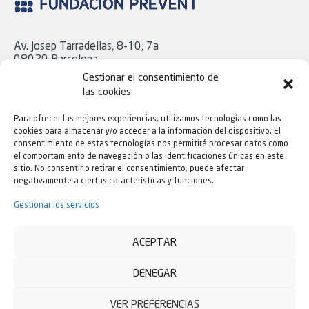
Av. Josep Tarradellas, 8-10, 7a
08029 Barcelona
Tel. 93 439 18 06
Gestionar el consentimiento de
las cookies
Para ofrecer las mejores experiencias, utilizamos tecnologías como las
C/ Cavanilles, 43, Bajo
cookies para almacenar y/o acceder a la información del dispositivo. El
28007 Madrid
consentimiento de estas tecnologías nos permitirá procesar datos como
Tel. 91 724 16 21
el comportamiento de navegación o las identificaciones únicas en este
sitio. No consentir o retirar el consentimiento, puede afectar
negativamente a ciertas características y funciones.
Todas las oficinas de Fundación Prevent son accesibles
para personas con movilidad reducida.
Gestionar los servicios
ACEPTAR
DENEGAR
Contacto |
Política de Privacidad
|
Aviso Legal
|
Política de
VER PREFERENCIAS
cookies
|
Mapa web
|
Declaración de Accesibilidad |
Quejas