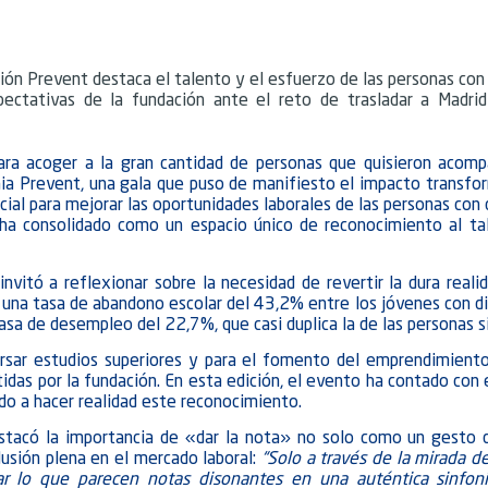
ón Prevent destaca el talento y el esfuerzo de las personas con
pectativas de la fundación ante el reto de trasladar a Madr
ra acoger a la gran cantidad de personas que
quisieron acomp
ia Prevent, una gala que puso de manifiesto el impacto transfor
ial para mejorar las oportunidades laborales de las personas con 
 ha consolidado como un espacio único de reconocimiento al ta
nvitó a reflexionar sobre la necesidad de revertir la dura realid
: una tasa de abandono escolar del 43,2% entre los jóvenes con di
tasa de desempleo del 22,7%, que casi duplica la de las personas s
ursar estudios superiores y para el fomento del emprendimient
das por la fundación. En esta edición, el evento ha contado con e
do a hacer realidad este reconocimiento.
tacó la importancia de «dar la nota» no solo como un gesto de
lusión plena en el mercado laboral:
“Solo a través de la mirada de
ar lo que parecen notas disonantes en una auténtica sinfoní