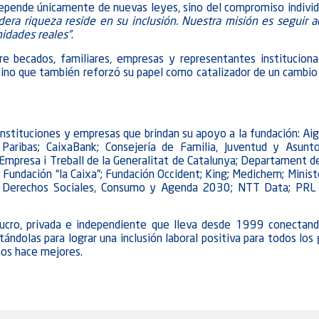
depende únicamente de nuevas leyes, sino del compromiso individ
dadera riqueza reside en su inclusión. Nuestra misión es seguir
idades reales”
.
e becados, familiares, empresas y representantes instituciona
 sino que también reforzó su papel como catalizador de un cambio 
instituciones y empresas que brindan su apoyo a la fundación: Ai
 Paribas; CaixaBank; Consejería de Familia, Juventud y Asunt
mpresa i Treball de la Generalitat de Catalunya; Departament de
 Fundación “la Caixa”; Fundación Occident; King; Medichem; Minist
de Derechos Sociales, Consumo y Agenda 2030; NTT Data; PRL 
lucro, privada e independiente que lleva desde 1999 conectan
ndolas para lograr una inclusión laboral positiva para todos los 
nos hace mejores.