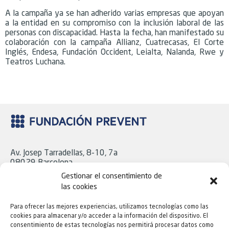
A la campaña ya se han adherido varias empresas que apoyan
a la entidad en su compromiso con la inclusión laboral de las
personas con discapacidad. Hasta la fecha, han manifestado su
colaboración con la campaña Allianz, Cuatrecasas, El Corte
Inglés, Endesa, Fundación Occident, Leialta, Nalanda, Rwe y
Teatros Luchana.
Av. Josep Tarradellas, 8-10, 7a
08029 Barcelona
Tel. 93 439 18 06
Gestionar el consentimiento de
las cookies
Para ofrecer las mejores experiencias, utilizamos tecnologías como las
C/ Cavanilles, 43, Bajo
cookies para almacenar y/o acceder a la información del dispositivo. El
28007 Madrid
consentimiento de estas tecnologías nos permitirá procesar datos como
Tel. 91 724 16 21