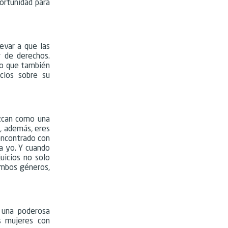
portunidad para
levar a que las
r de derechos.
ino que también
icios sobre su
ozcan como una
, además, eres
encontrado con
ra yo. Y cuando
uicios no solo
ambos géneros,
 una poderosa
s mujeres con