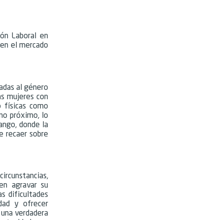
ión Laboral en
n en el mercado
adas al género
as mujeres con
o físicas como
rno próximo, lo
ango, donde la
e recaer sobre
circunstancias,
den agravar su
as dificultades
dad y ofrecer
r una verdadera