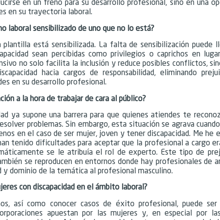
ducirse en un freno para su desarrollo profesional, sino en una o
s en su trayectoria laboral.
o laboral sensibilizado de uno que no lo está?
plantilla está sensibilizada. La falta de sensibilización puede l
apacidad sean percibidas como privilegios o caprichos en luga
ivo no solo facilita la inclusión y reduce posibles conflictos, s
capacidad hacia cargos de responsabilidad, eliminando preju
s en su desarrollo profesional.
ión a la hora de trabajar de cara al público?
dad ya supone una barrera para que quienes atiendes te recon
resolver problemas. Sin embargo, esta situación se agrava cuando
enos en el caso de ser mujer, joven y tener discapacidad. Me he 
han tenido dificultades para aceptar que la profesional a cargo e
áticamente se le atribuía el rol de experto. Este tipo de prej
 también se reproducen en entornos donde hay profesionales de 
y dominio de la temática al profesional masculino.
res con discapacidad en el ámbito laboral?
nos, así como conocer casos de éxito profesional, puede ser
rporaciones apuestan por las mujeres y, en especial por la