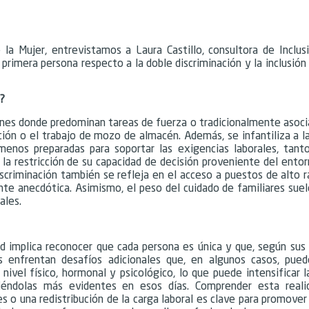
la Mujer, entrevistamos a Laura Castillo, consultora de Inclus
primera persona respecto a la doble discriminación y la inclusió
l?
iones donde predominan tareas de fuerza o tradicionalmente asoci
ción o el trabajo de mozo de almacén. Además, se infantiliza a l
enos preparadas para soportar las exigencias laborales, tant
 la restricción de su capacidad de decisión proveniente del ento
scriminación también se refleja en el acceso a puestos de alto r
te anecdótica. Asimismo, el peso del cuidado de familiares suel
ales.
ad implica reconocer que cada persona es única y que, según sus 
s enfrentan desafíos adicionales que, en algunos casos, pue
nivel físico, hormonal y psicológico, lo que puede intensificar l
ciéndolas más evidentes en esos días. Comprender esta reali
es o una redistribución de la carga laboral es clave para promove