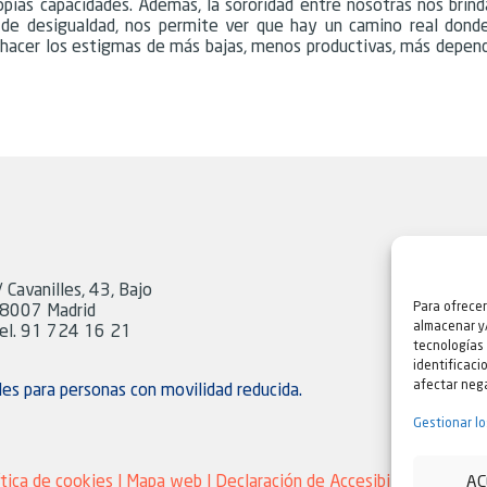
ropias capacidades. Además, la sororidad entre nosotras nos brin
 de desigualdad, nos permite ver que hay un camino real dond
shacer los estigmas de más bajas, menos productivas, más depend
/ Cavanilles, 43, Bajo
Para ofrecer
8007 Madrid
almacenar y/
el. 91 724 16 21
tecnologías
identificaci
afectar nega
les para personas con movilidad reducida.
Gestionar lo
ítica de cookies
|
Mapa web
|
Declaración de Accesibilidad |
Quejas
AC